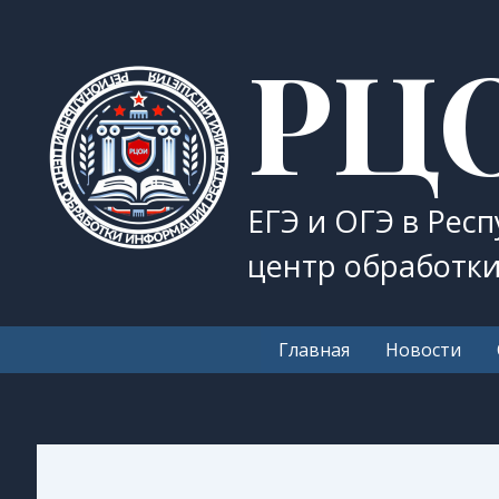
Перейти
РЦ
к
содержимому
ЕГЭ и ОГЭ в Рес
центр обработк
Главная
Новости