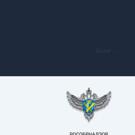
Далее
→