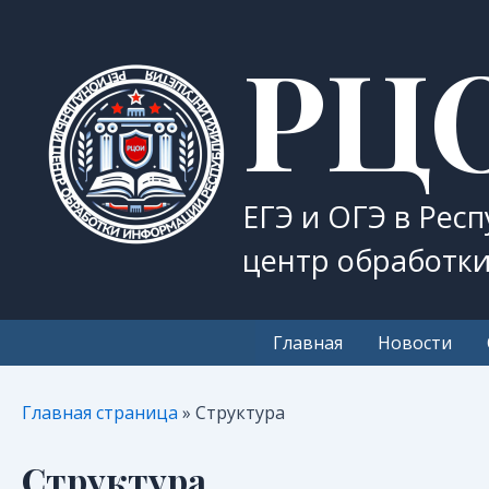
Перейти
РЦ
к
содержимому
ЕГЭ и ОГЭ в Рес
центр обработк
Главная
Новости
Главная страница
»
Структура
Структура