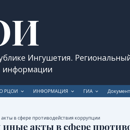
ОИ
публике Ингушетия. Региональны
и информации
О РЦОИ
ИНФОРМАЦИЯ
ГИА
Докумен
акты в сфере противодействия коррупции
 иные акты в сфере против