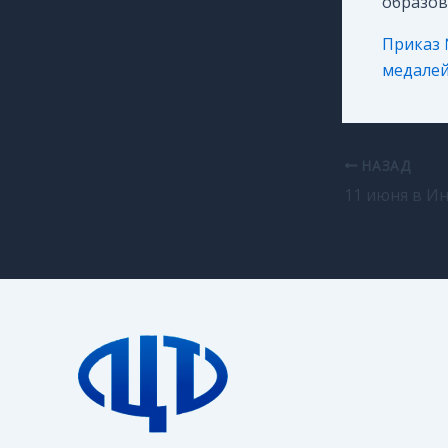
образов
Приказ 
медалей 
НАЗАД