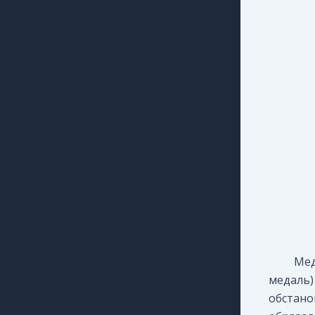
Мед
медаль
обстан