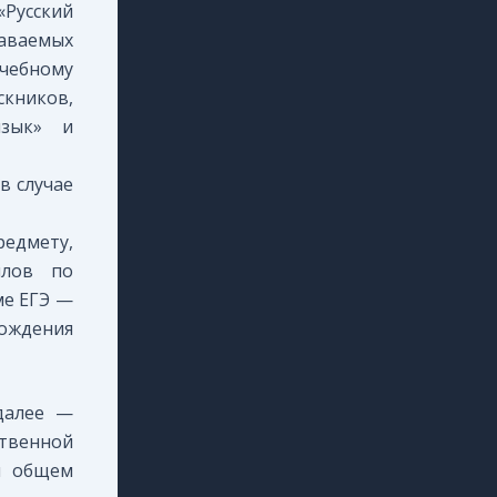
«Русский
даваемых
чебному
скников,
язык» и
в случае
едмету,
ллов по
ме ЕГЭ —
ождения
(далее —
твенной
м общем