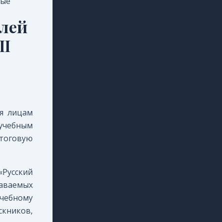
бые
алей
II
ся лицам
 учебным
тоговую
«Русский
даваемых
чебному
скников,