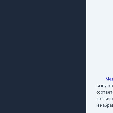
Ме
выпуск
соотве
«отличн
и набра