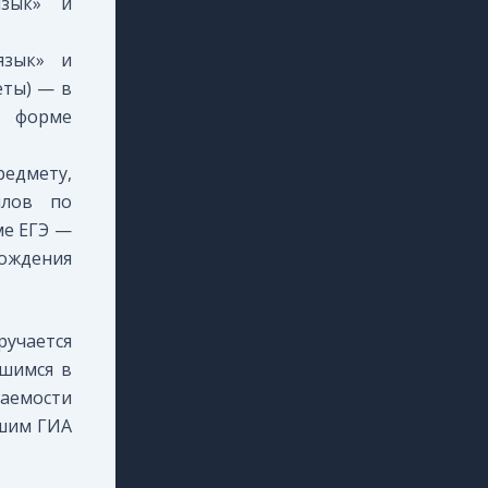
язык» и
язык» и
еты) — в
 форме
едмету,
ллов по
ме ЕГЭ —
ождения
учается
шимся в
аемости
дшим ГИА