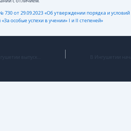
ании с отличием.
№ 730 от 29.09.2023 «Об утверждении порядка и услови
«За особые успехи в учении» I и II степеней»
11 июня в Ингушетии выпускники продолжают сдавать ЕГЭ по информатике и иностранному языку (устная часть)