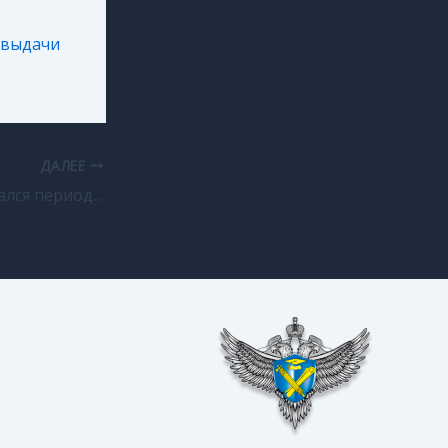
й выдачи
ДАЛЕЕ
В Ингушетии начался период проведения ЕГЭ в резервные дни