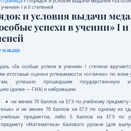
 страница
»
Порядок и условия выдачи медалей «За осо
 учении» I и II степеней
ядок и условия выдачи мед
особые успехи в учении» I и 
пеней
/
15.06.2025
аль «За особые успехи в учении» I степени вручает
 итоговые оценки успеваемости «отлично» по всем
там, успешно прошедшим государственную и
цию (далее — ГИА) и набравшим:
не менее 70 баллов на ЕГЭ по учебному предмету 
язык» и не менее 70 баллов на ЕГЭ по одному из с
учебных предметов, либо 5 баллов на ЕГЭ по у
предмету «Математика» базового уровня (для выпу