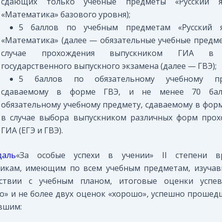
сдающих только учебные предметы «Русский 
«Математика» базового уровня);
5 баллов по учебным предметам «Русский 
«Математика» (далее — обязательные учебные предм
случае прохождения выпускником ГИА в
государственного выпускного экзамена (далее — ГВЭ);
5 баллов по обязательному учебному пр
сдаваемому в форме ГВЭ, и не менее 70 ба
обязательному учебному предмету, сдаваемому в фор
в случае выбора выпускником различных форм прох
ГИА (ЕГЭ и ГВЭ).
даль
«За особые успехи в учении» II степени вр
никам, имеющим по всем учебным предметам, изучав
тствии с учебным планом, итоговые оценки успев
о» и не более двух оценок «хорошо», успешно проше
вшим: