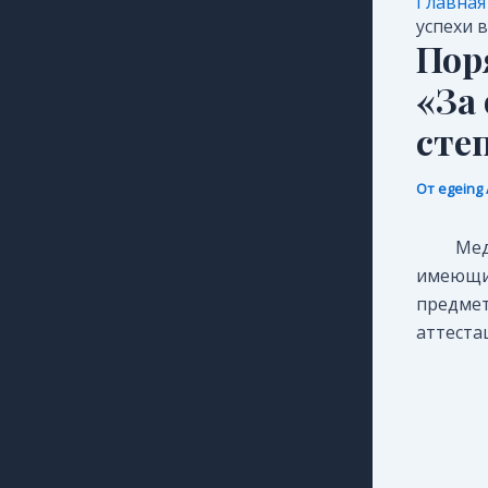
Главная
успехи в
Пор
«За 
сте
От
egeing
Мед
имеющим
предме
аттеста