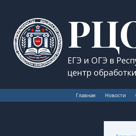
Перейти
РЦ
к
содержимому
ЕГЭ и ОГЭ в Рес
центр обработк
Главная
Новости