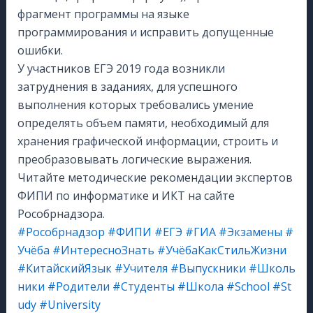
фрагмент программы на языке
программирования и исправить допущенные
ошибки.
У участников ЕГЭ 2019 года возникли
затруднения в заданиях, для успешного
выполнения которых требовались умение
определять объем памяти, необходимый для
хранения графической информации, строить и
преобразовывать логические выражения.
Читайте методические рекомендации экспертов
ФИПИ по информатике и ИКТ на сайте
Рособрнадзора.
#Рособрнадзор
#ФИПИ
#ЕГЭ
#ГИА
#Экзамены
#
Учёба
#ИнтересноЗнать
#УчёбаКакСтильЖизни
#КитайскийЯзык
#Учителя
#Выпускники
#Школь
ники
#Родители
#Студенты
#Школа
#School
#St
udy
#University