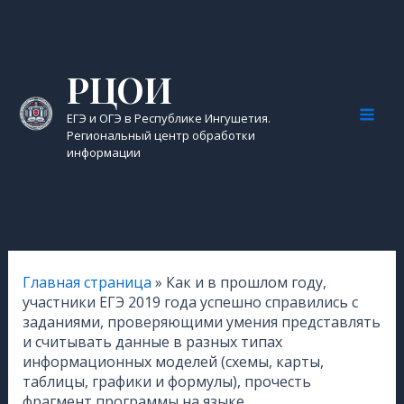
Перейти
к
содержимому
РЦОИ
ЕГЭ и ОГЭ в Республике Ингушетия.
Mai
Региональный центр обработки
информации
Men
Главная страница
»
Как и в прошлом году,
участники ЕГЭ 2019 года успешно справились с
заданиями, проверяющими умения представлять
и считывать данные в разных типах
информационных моделей (схемы, карты,
таблицы, графики и формулы), прочесть
фрагмент программы на языке