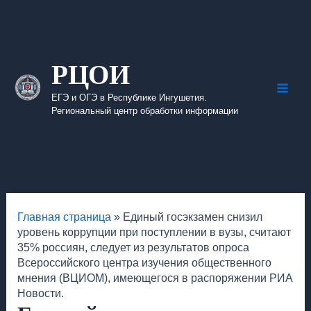
Перейти
к
содержимому
РЦОИ
ЕГЭ и ОГЭ в Республике Ингушетия.
Main
Региональный центр обработки информации
Men
Главная страница
»
Единый госэкзамен снизил
уровень коррупции при поступлении в вузы, считают
35% россиян, следует из результатов опроса
Всероссийского центра изучения общественного
мнения (ВЦИОМ), имеющегося в распоряжении РИА
Новости.