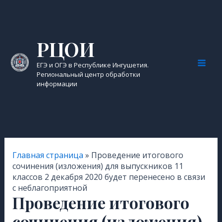
Перейти
к
содержимому
РЦОИ
ЕГЭ и ОГЭ в Республике Ингушетия.
Mai
Региональный центр обработки
информации
Men
Главная страница
»
Проведение итогового
сочинения (изложения) для выпускников 11
классов 2 декабря 2020 будет перенесено в связи
с неблагоприятной
Проведение итогового
сочинения (изложения)