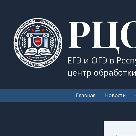
Перейти
РЦ
к
содержимому
ЕГЭ и ОГЭ в Рес
центр обработк
Главная
Новости