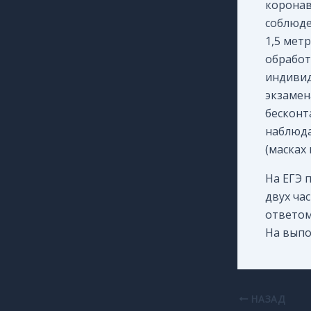
коронав
соблюде
1,5 мет
обработ
индивид
экзамен
бесконт
наблюда
(масках 
На ЕГЭ 
двух час
ответом
На выпо
НАЗАД