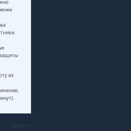
чено
менее
тва
стники
ые
̆ защиты
оту из
чинение.
инут).
ДАЛЕЕ