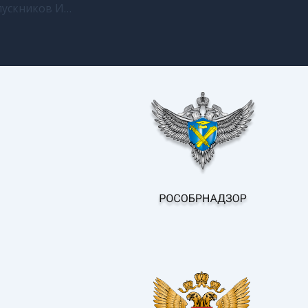
Поздравляем выпускников Ингушетии, которые сдали на 100 баллов Единый государственный экзамен по русскому языку, информатике, литературе.