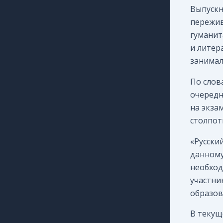
Выпускн
пережив
гуманит
и литер
занимал
По слов
очередн
на экза
столпот
«Русскии
данному
необход
участни
образов
В текущ