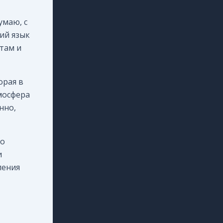
умаю, с
й язык
там и
орая в
тмосфера
нно,
по
и
ления