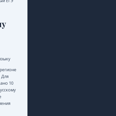
й ЕГЭ
му
языку
 регионе
 Для
ано 10
русскому
е
ления