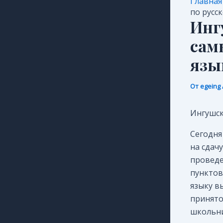
Главная
по русс
Инг
сам
язы
От
egeing
Ингушск
Сегодня
на сдач
проведе
пунктов,
языку в
принято
школьни