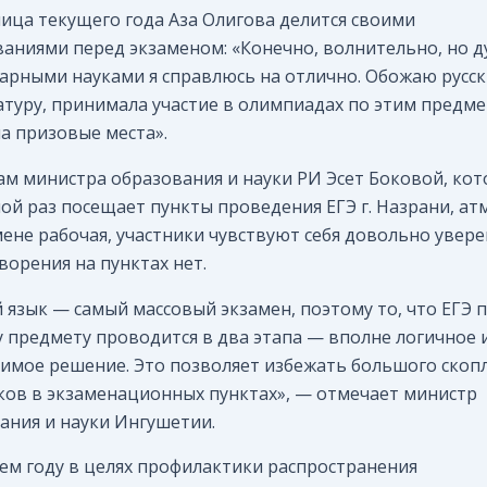
ица текущего года Аза Олигова делится своими
аниями перед экзаменом: «Конечно, волнительно, но д
арными науками я справлюсь на отлично. Обожаю русски
атуру, принимала участие в олимпиадах по этим предме
а призовые места».
ам министра образования и науки РИ Эсет Боковой, кот
ой раз посещает пункты проведения ЕГЭ г. Назрани, а
мене рабочая, участники чувствуют себя довольно увере
ворения на пунктах нет.
̆ язык — самый массовый экзамен, поэтому то, что ЕГЭ 
 предмету проводится в два этапа — вполне логичное 
имое решение. Это позволяет избежать большого скоп
ков в экзаменационных пунктах», — отмечает министр
ания и науки Ингушетии.
ем году в целях профилактики распространения