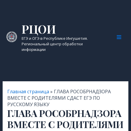
Перейти
к
содержимому
РЦОИ
ЕГЭ и ОГЭ в Республике Ингушетия.
Mai
Региональный центр обработки
информации
Men
Главная страница
»
ГЛАВА РОСОБРНАДЗОРА
ВМЕСТЕ С РОДИТЕЛЯМИ СДАСТ ЕГЭ ПО
РУССКОМУ ЯЗЫКУ
ГЛАВА РОСОБРНАДЗОРА
ВМЕСТЕ С РОДИТЕЛЯМИ