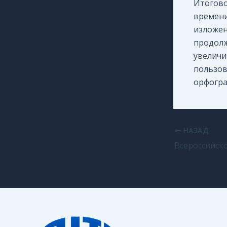
Итогово
времени
изложени
продолж
увеличи
пользов
орфогра
НАЗАД