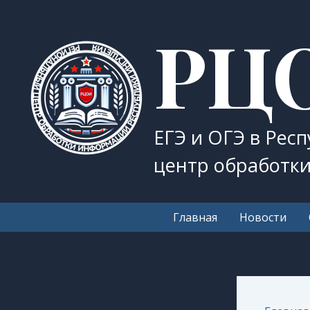
Перейти
РЦ
к
содержимому
ЕГЭ и ОГЭ в Рес
центр обработк
Главная
Новости