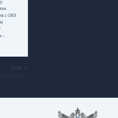
му
или
ов с ОВЗ
я)
т
я –
ДАЛЕЕ
Онлайн-классы ВГСПУ для подготовки к ЕГЭ и ОГЭ