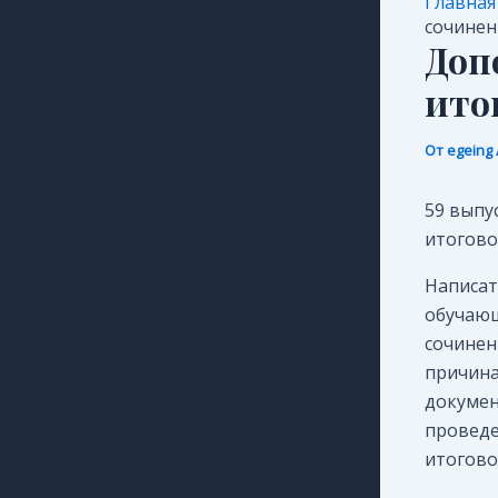
Главная
сочинен
Доп
ито
От
egeing
59 выпу
итогово
Написат
обучающ
сочинен
причина
докумен
проведе
итогово