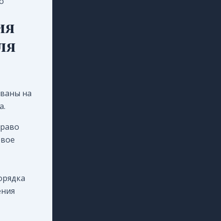
о
ия
ля
ованы на
а.
право
овое
орядка
ения