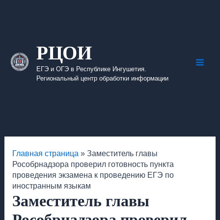
Перейти
к
содержимому
РЦОИ
ЕГЭ и ОГЭ в Республике Ингушетия.
Main
Региональный центр обработки информации
Men
Главная страница
»
Заместитель главы
Рособрнадзора проверил готовность пункта
проведения экзамена к проведению ЕГЭ по
иностранным языкам
Заместитель главы
Рособрнадзора проверил