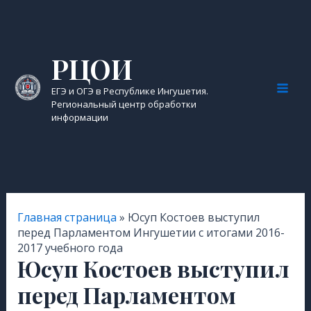
Перейти
к
содержимому
РЦОИ
ЕГЭ и ОГЭ в Республике Ингушетия.
Mai
Региональный центр обработки
информации
Men
Главная страница
»
Юсуп Костоев выступил
перед Парламентом Ингушетии с итогами 2016-
2017 учебного года
Юсуп Костоев выступил
перед Парламентом