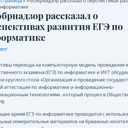
 страница
»
Рособрнадзор рассказал о перспективах ра
информатике
обрнадзор рассказал о
спективах развития ЕГЭ по
орматике
2017
тивы перехода на компьютерную модель проведения 
ственного экзамена (ЕГЭ) по информатике и ИКТ обсуди
ки круглого стола «Организация и проведение государс
й аттестации по информатике и информационно-
кационным технологиям», который прошел в Обществ
РФ.
ящее время ЕГЭ по информатике проводится с использ
ьных измерительных материалов на бумажных носителя