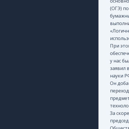
основно
(ОГЭ) п
бумажны
выполни
«Логичн
использ
При это
обеспеч
у нас б
заявил 
науки Р
Он доба
переход
предмет
техноло
За скор
председ
Обществ