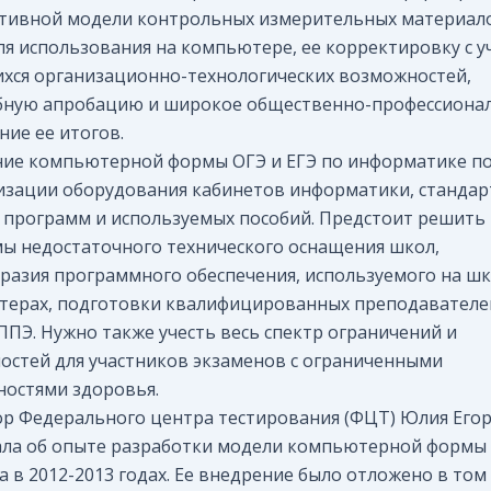
тивной модели контрольных измерительных материал
ля использования на компьютере, ее корректировку с 
ся организационно-технологических возможностей,
ную апробацию и широкое общественно-профессиона
ние ее итогов.
ие компьютерной формы ОГЭ и ЕГЭ по информатике п
зации оборудования кабинетов информатики, стандар
 программ и используемых пособий. Предстоит решить
ы недостаточного технического оснащения школ,
разия программного обеспечения, используемого на ш
ерах, подготовки квалифицированных преподавателе
ППЭ. Нужно также учесть весь спектр ограничений и
остей для участников экзаменов с ограниченными
остями здоровья.
р Федерального центра тестирования (ФЦТ) Юлия Его
ала об опыте разработки модели компьютерной формы
а в 2012-2013 годах. Ее внедрение было отложено в том