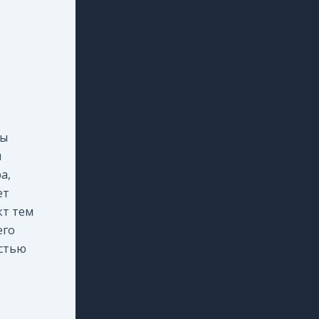
сы
я
а,
ет
кт тем
его
остью