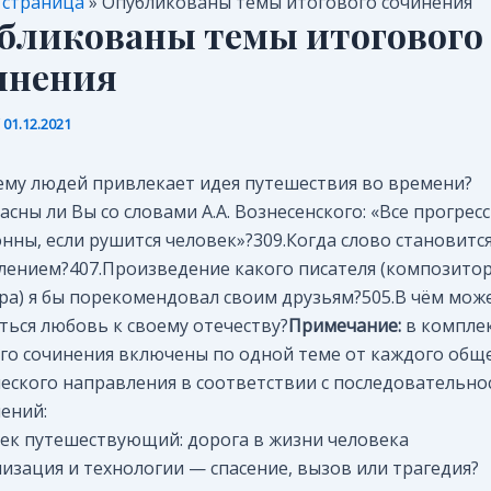
 страница
»
Опубликованы темы итогового сочинения
бликованы темы итогового
инения
/
01.12.2021
ему людей привлекает идея путешествия во времени?
асны ли Вы со словами А.А. Вознесенского: «Все прогрес
нны, если рушится человек»?309.Когда слово становитс
лением?407.Произведение какого писателя (композитор
ра) я бы порекомендовал своим друзьям?505.В чём мож
ться любовь к своему отечеству?
Примечание:
в компле
го сочинения включены по одной теме от каждого общ
еского направления в соответствии с последовательн
ений:
век путешествующий: дорога в жизни человека
лизация и технологии — спасение, вызов или трагедия?