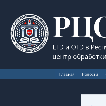
Перейти
РЦ
к
содержимому
ЕГЭ и ОГЭ в Рес
центр обработк
Главная
Новости