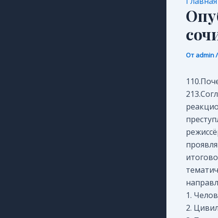
Главная
Опу
соч
От
admin
110.Поч
213.Согл
реакцио
преступ
режиссё
проявля
итогово
тематич
направл
1. Чело
2. Циви