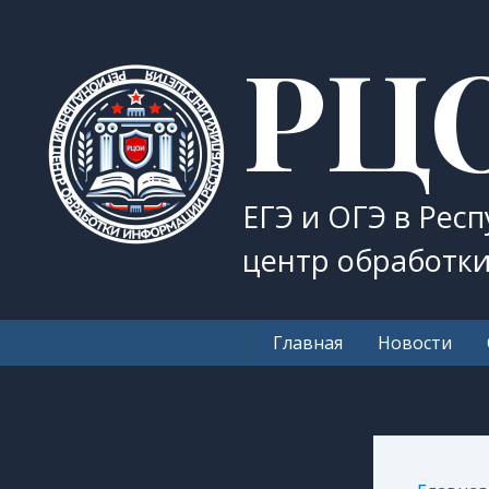
Перейти
РЦ
к
содержимому
ЕГЭ и ОГЭ в Рес
центр обработк
Главная
Новости