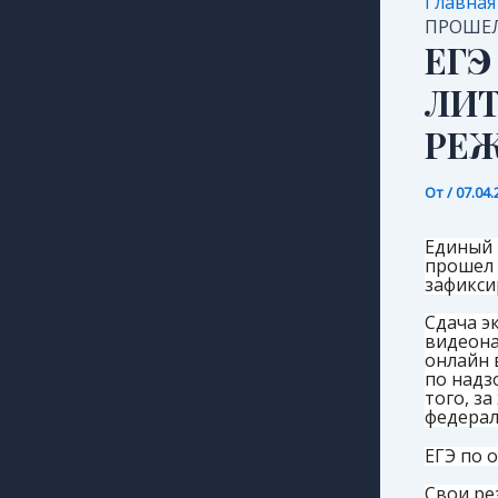
Главная
ПРОШЕЛ
ЕГЭ
ЛИТ
РЕ
От
/
07.04.
Единый 
прошел 
зафикси
Сдача э
видеона
онлайн 
по надз
того, з
федерал
ЕГЭ по 
Свои ре