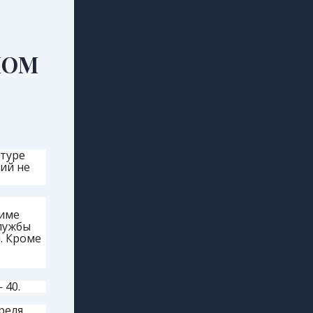
НОМ
туре
ий не
жиме
лужбы
. Кроме
 40.
реля