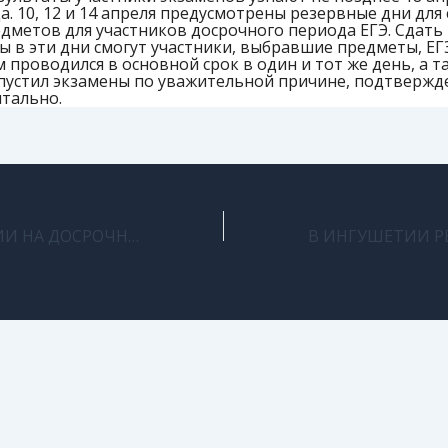
да. 10, 12 и 14 апреля предусмотрены резервные дни для
едметов для участников досрочного периода ЕГЭ. Сдать
ы в эти дни смогут участники, выбравшие предметы, ЕГ
 проводился в основной срок в один и тот же день, а та
пустил экзамены по уважительной причине, подтвержд
тально.
В ИНГУШЕТИИ НА ДОСРОЧНЫЕ ЭКЗАМЕНЫ ПО ОБЩЕСТВОЗНАНИЮ И ЛИТЕРАТУРЕ ЗАРЕГИСТРИРОВАЛИСЬ 533 ЧЕЛОВЕК