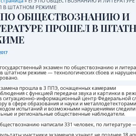
 страница
»
ЕГЭ ПО ОБЩЕСТВОЗНАНИЮ И ЛИТЕРАТУРЕ
 В ШТАТНОМ РЕЖИМЕ
 ПО ОБЩЕСТВОЗНАНИЮ И
ЕРАТУРЕ ПРОШЕЛ В ШТАТ
ЖИМЕ
2017
государственный экзамен по обществознанию и литера
в штатном режиме — технологических сбоев и нарушен
ровано.
кзамена прошла в 3 ППЭ, оснащенных камерами
блюдения с функцией передачи звука и картинки в ре
в ситуационно-информационный центр Федеральной с
ору в сфере образования и науки и металлодетекторами
а ходом испытаний и возможными нарушениями следили
ьные и региональные общественные наблюдатели.
обществознанию написали 331 человек, по литературе —
зультаты участники экзаменов узнают не позднее 18 ап