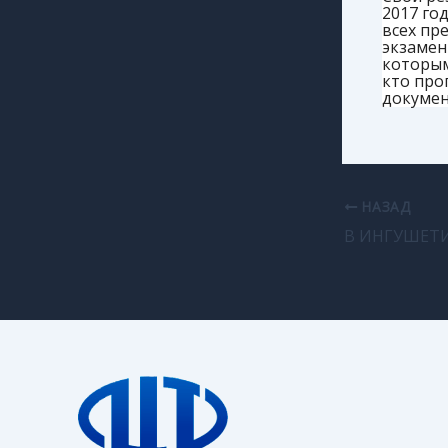
2017 го
всех пр
экзамен
которым
кто про
докумен
НАЗАД