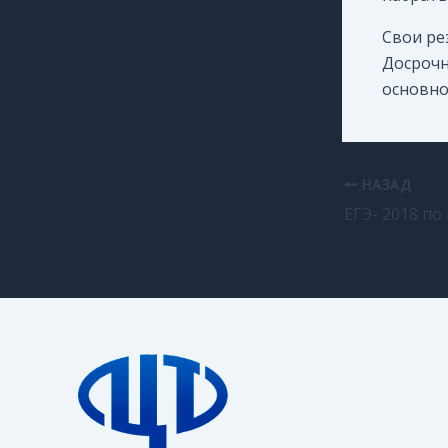
Свои ре
Досрочн
основной
НАЗАД