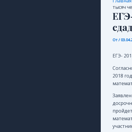
Главная
тысяч ч
ЕГЭ
сда
От
/
03.04.
ЕГЭ- 20
Согласн
2018 го
математ
Заявлен
досрочн
пройдет
математ
участни