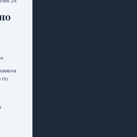
олее 24
чно
ек
замена
ы по
н