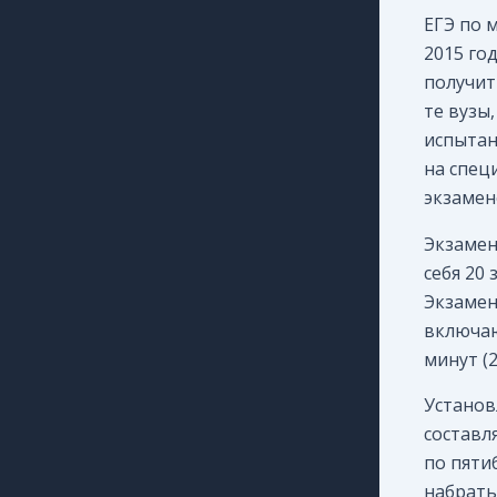
ЕГЭ по 
2015 го
получит
те вузы
испытан
на спец
экзамен
Экзамен
себя 20 
Экзамен
включаю
минут (2
Установ
составл
по пяти
набрать