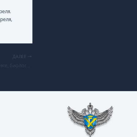
реля.
реля,
ДАЛЕЕ
Экзамены по физике, биологии и иностранным языкам в досрочный период ЕГЭ-2018 прошли в рабочем режиме