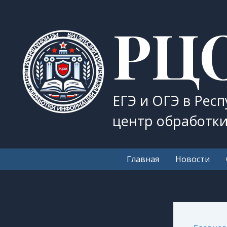
Перейти
РЦ
к
содержимому
ЕГЭ и ОГЭ в Рес
центр обработк
Главная
Новости