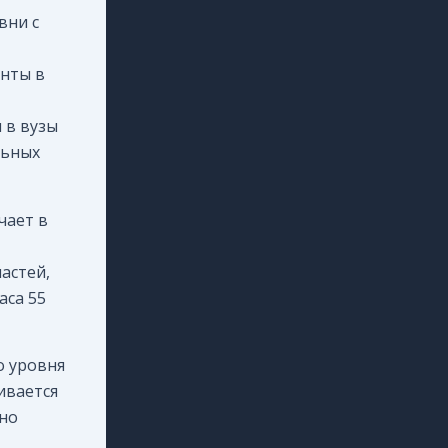
вни с
енты в
 в вузы
льных
чает в
астей,
аса 55
о уровня
ивается
чно