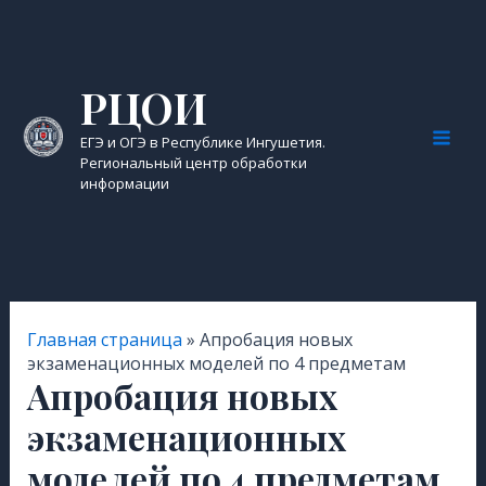
Перейти
к
содержимому
РЦОИ
ЕГЭ и ОГЭ в Республике Ингушетия.
Mai
Региональный центр обработки
информации
Men
Главная страница
»
Апробация новых
экзаменационных моделей по 4 предметам
Апробация новых
экзаменационных
моделей по 4 предметам