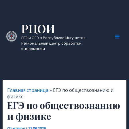
Перейти
к
содержимому
РЦОИ
ЕГЭ и ОГЭ в Республике Ингушетия.
Mai
Региональный центр обработки
информации
Men
Главная страница
»
ЕГЭ по обществознанию и
физике
ЕГЭ по обществознанию
и физике
От
egeing
/
11.06.2026